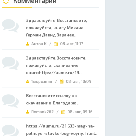
Комментарии
Здравствуйте Восстановите,
пожалуйста, книгу Михаил
Герман Давид Заранее..
Антон К /
08-авг, 11:17
Здравствуйте.Восстановите,
пожалуйста, скачивание
книгиhttps://aume.ru/19..
1морозник /
08-авг, 10:04
Восстановите ссылку на
скачивание Благодарю ..
Romank262 /
08-авг, 09:16
https://aume.ru/21 633-mag-na-
polnuyu -stavku-bog-voyny. html..