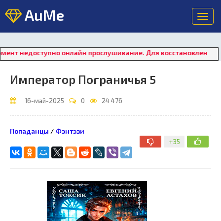
AuMe
Toggl
navig
оступно онлайн прослушивание. Для восстановления работы пл
Император Пограничья 5
16-май-2025
0
24 476
Попаданцы
/
Фэнтэзи
+35