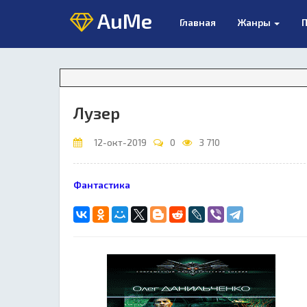
AuMe
Главная
Жанры
П
Лузер
12-окт-2019
0
3 710
Фантастика