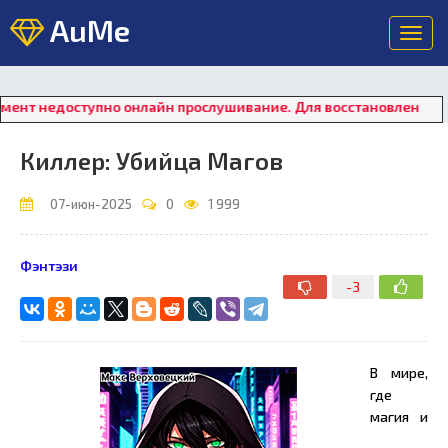
AuMe
Toggl
navig
ступно онлайн прослушивание. Для восстановления работы пле
Киллер: Убийца Магов
07-июн-2025
0
1 999
Фэнтэзи
-3
В мире,
где
магия и