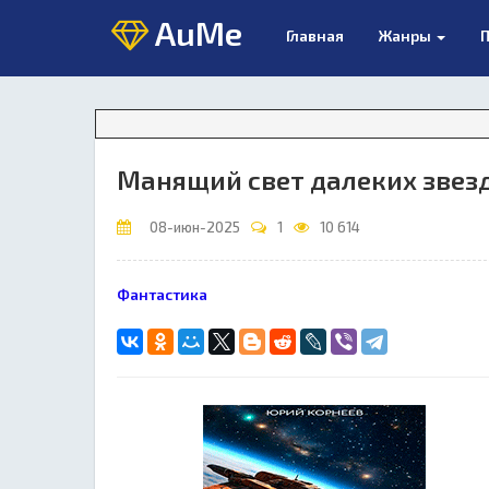
AuMe
Главная
Жанры
П
Манящий свет далеких звез
08-июн-2025
1
10 614
Фантастика