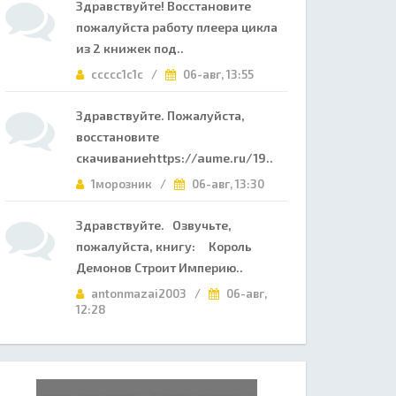
Здравствуйте! Восстановите
пожалуйста работу плеера цикла
из 2 книжек под..
ccccc1c1c /
06-авг, 13:55
Здравствуйте. Пожалуйста,
восстановите
скачиваниеhttps://aume.ru/19..
1морозник /
06-авг, 13:30
Здравствуйте. Озвучьте,
пожалуйста, книгу: Король
Демонов Строит Империю..
antonmazai2003 /
06-авг,
12:28