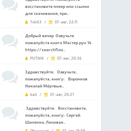
восстановите плеер или ссылки
для скачивания, при..
Toli63 /
07-авг, 22:11
Добрый вечер Озвучьте
пожалуйста книгк Мастер рун 14
https://searchfloo..
PUTNIK /
07-авг, 20:36
Здравствуйте. Озвучьте,
пожалуйста, книгу: Воронков
Николай Мёртвые..
ka4 /
07-авг, 20:27
Здравствуйте. Восстановите,
пожалуйста, книгу: Сергей
Шиленко, Ленивая..
Obscurum /
07-авг, 15:59