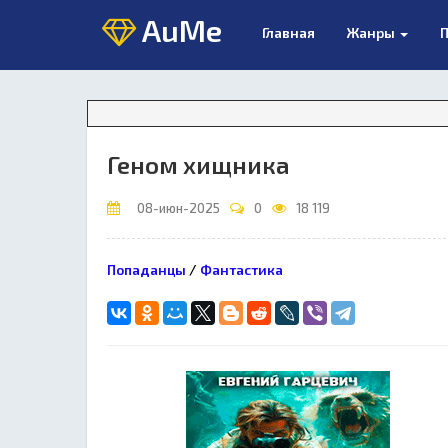
AuMe
Главная
Жанры
П
В
Геном хищника
08-июн-2025
0
18 119
Попаданцы
/
Фантастика