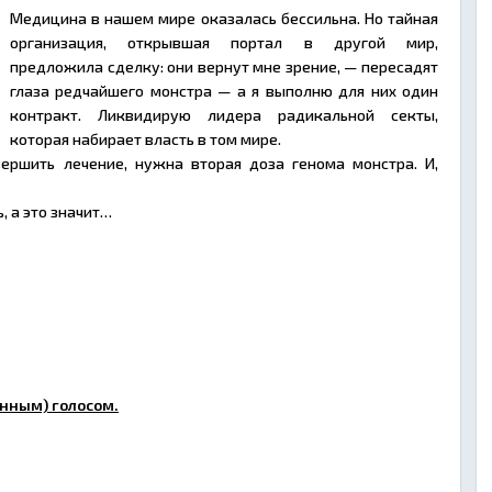
Медицина в нашем мире оказалась бессильна. Но тайная
организация, открывшая портал в другой мир,
предложила сделку: они вернут мне зрение, — пересадят
глаза редчайшего монстра — а я выполню для них один
контракт. Ликвидирую лидера радикальной секты,
которая набирает власть в том мире.
вершить лечение, нужна вторая доза генома монстра. И,
, а это значит…
нным) голосом.