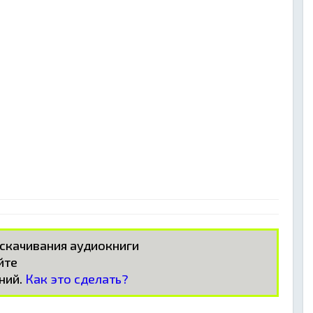
 скачивания аудиокниги
айте
ний.
Как это сделать?