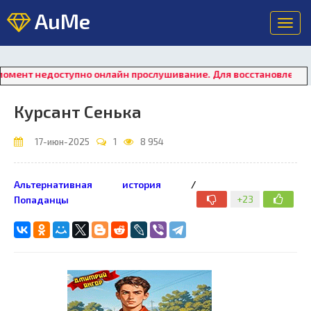
AuMe
Toggl
navig
доступно онлайн прослушивание. Для восстановления работы пл
Курсант Сенька
17-июн-2025
1
8 954
Альтернативная история
/
+23
Попаданцы