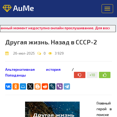
AuMe
Toggl
navig
й момент недоступно онлайн прослушивание. Для восстановлен
Другая жизнь. Назад в СССР-2
26-июл-2025
0
3 929
Альтернативная история
/
+10
Попаданцы
Главный
герой в
поиске