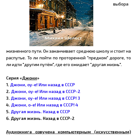
выбора
жизненного пути. Он заканчивает среднюю школу и стоит на
распутье. То ли пойти по проторенной "предком" дороге, то
ли идти "другим путём", где его ожидает "другая жизнь".
Серия «
Джони
»
1.
Джони, оу-е! Или назад в СССР
2.
Джони, оу-е! Или назад в СССР-2
3.
Джони, оу-е! Или назад в СССР! 3
4.
Джони, о-е! Или назад в СССР! 4
5.
Другая жизнь. Назад в СССР
6. Другая жизнь. Назад в СССР-2
Аудиокнига озвучена компьютерным (искусственным)