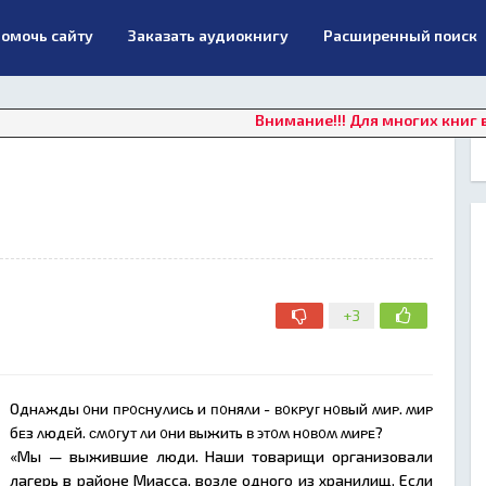
омочь сайту
Заказать аудиокнигу
Расширенный поиск
Внимание!!! Для многих книг в данны
+3
Однᴀжды ᧐ни ᴨᴩ᧐ᴄнуᴧиᴄь и ᴨ᧐няᴧи - ʙ᧐ᴋᴩуᴦ н᧐ʙый ʍиᴩ. ʍиᴩ
бᴇз ᴧюдᴇй. ᴄʍ᧐ᴦуᴛ ᴧи ᧐ни ʙыжиᴛь ʙ ϶ᴛ᧐ʍ н᧐ʙ᧐ʍ ʍиᴩᴇ?
«Мы — выжившие люди. Наши товарищи организовали
лагерь в районе Миасса, возле одного из хранилищ. Если