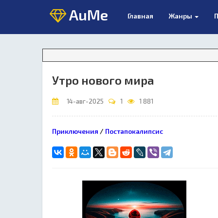
AuMe
Главная
Жанры
П
Утро нового мира
14-авг-2025
1
1 881
Приключения
/
Постапокалипсис