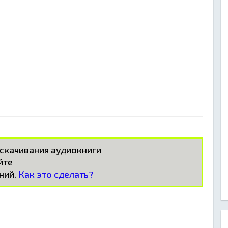
 скачивания аудиокниги
айте
ний.
Как это сделать?