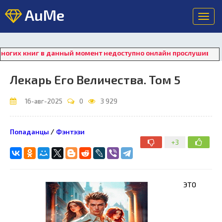
AuMe
Toggl
navig
ниг в данный момент недоступно онлайн прослушивание. Для во
Лекарь Его Величества. Том 5
16-авг-2025
0
3 929
Попаданцы
/
Фэнтэзи
+3
ЭТО