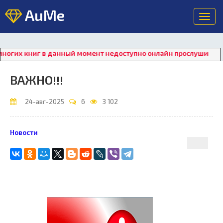
AuMe
Toggl
navig
х книг в данный момент недоступно онлайн прослушивание. Дл
ВАЖНО!!!
24-авг-2025
6
3 102
Новости