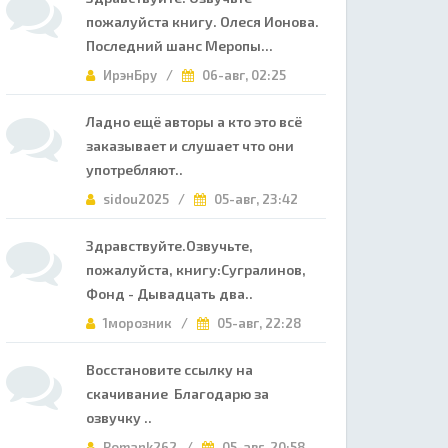
пожалуйста книгу. Олеся Ионова.
Последний шанс Меропы...
ИрэнБру /
06-авг, 02:25
Ладно ещё авторы а кто это всё
заказывает и слушает что они
употребляют..
sidou2025 /
05-авг, 23:42
Здравствуйте.Озвучьте,
пожалуйста, книгу:Сугралинов,
Фонд - Дывадцать два..
1морозник /
05-авг, 22:28
Восстановите ссылку на
скачивание Благодарю за
озвучку ..
Romank262 /
05-авг, 20:58