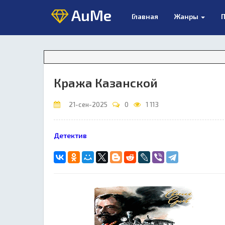
AuMe
Главная
Жанры
П
Внима
Кража Казанской
21-сен-2025
0
1 113
Детектив