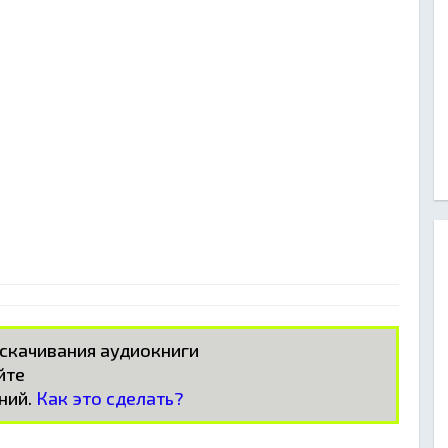
 скачивания аудиокниги
айте
ний.
Как это сделать?