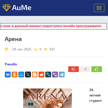
AuMe
Toggl
navig
данный момент недоступно онлайн прослушивание. Для восстан
Арена
29-сен-2025
0
621
Ранобэ
-1
29-
летний
студент