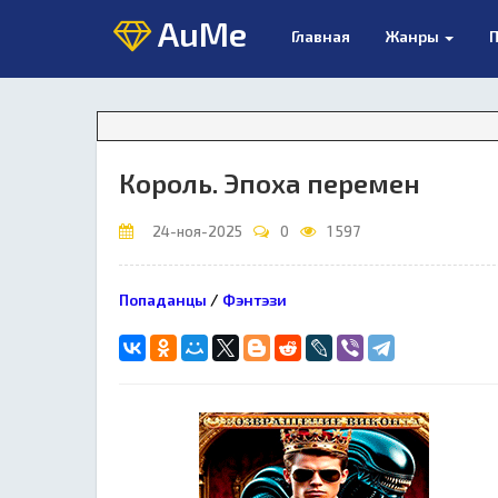
AuMe
Главная
Жанры
П
Король. Эпоха перемен
24-ноя-2025
0
1 597
Попаданцы
/
Фэнтэзи