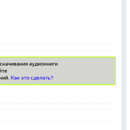
 скачивания аудиокниги
айте
ний.
Как это сделать?