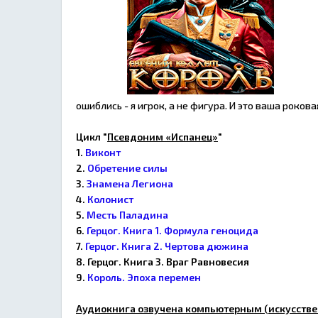
ошиблись - я игрок, а не фигура. И это ваша роков
Цикл "
Псевдоним «Испанец»
"
1.
Виконт
2.
Обретение силы
3.
Знамена Легиона
4.
Колонист
5.
Месть Паладина
6.
Герцог. Книга 1. Формула геноцида
7.
Герцог. Книга 2. Чертова дюжина
8. Герцог. Книга 3. Враг Равновесия
9.
Король. Эпоха перемен
Аудиокнига озвучена компьютерным (искусстве