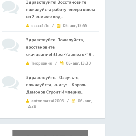
Здравствуйте! Восстановите
пожалуйста работу плеера цикла
из 2 книжек под..
ccccc1c1c /
06-авг, 13:55
Здравствуйте. Пожалуйста,
восстановите
скачиваниеhttps://aume.ru/19..
1морозник /
06-авг, 13:30
Здравствуйте. Озвучьте,
пожалуйста, книгу: Король
Демонов Строит Империю..
antonmazai2003 /
06-авг,
12:28