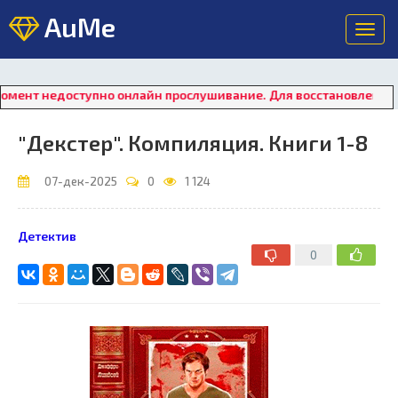
AuMe
Toggl
navig
оступно онлайн прослушивание. Для восстановления работы пл
"Декстер". Компиляция. Книги 1-8
07-дек-2025
0
1 124
Детектив
0