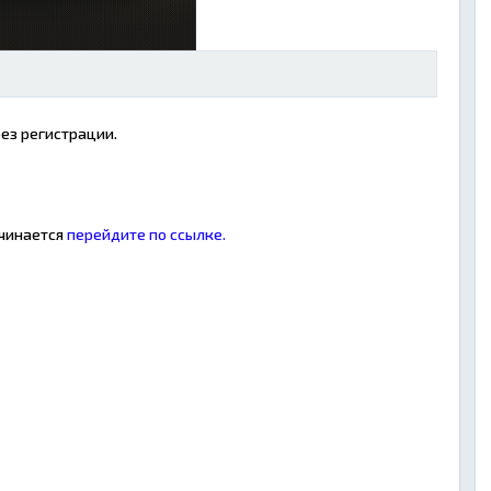
ез регистрации.
ачинается
перейдите по ссылке.