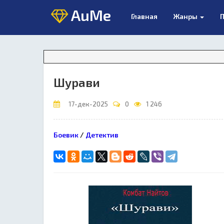
AuMe
Главная
Жанры
П
Шурави
17-дек-2025
0
1 246
Боевик
/
Детектив