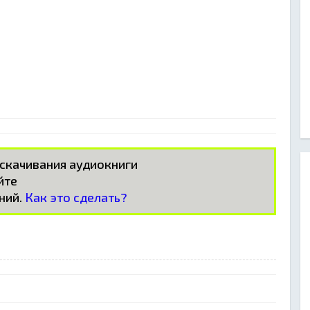
 скачивания аудиокниги
айте
ний.
Как это сделать?