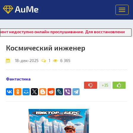
AuMe
Toggl
navig
едоступно онлайн прослушивание. Для восстановления работы п
Космический инженер
18-дек-2025
1
6 365
Фантастика
+35