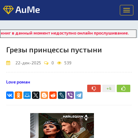
AuMe
Toggl
navig
 в данный момент недоступно онлайн прослушивание. Для восс
Грезы принцессы пустыни
22-дек-2025
0
539
Love роман
+4