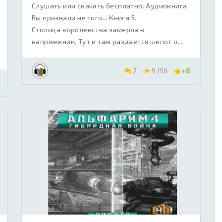
Слушать или скачать бесплатно. Аудиокнига
Вы призвали не того... Книга 5.
Столица королевства замерла в
напряжении. Тут и там раздается шепот о...
2
9 150
+8