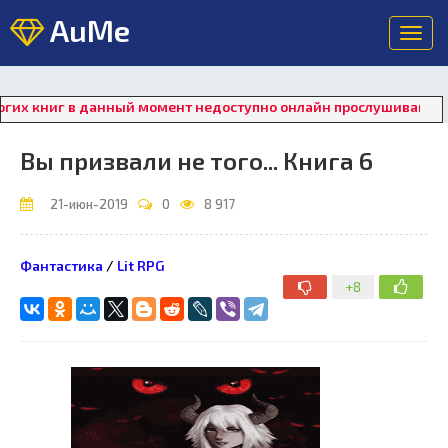
AuMe
Toggl
navig
 в данный момент недоступно онлайн прослушивание. Для восс
Вы призвали не того... Книга 6
21-июн-2019
0
8 917
Фантастика
/
Lit RPG
+8