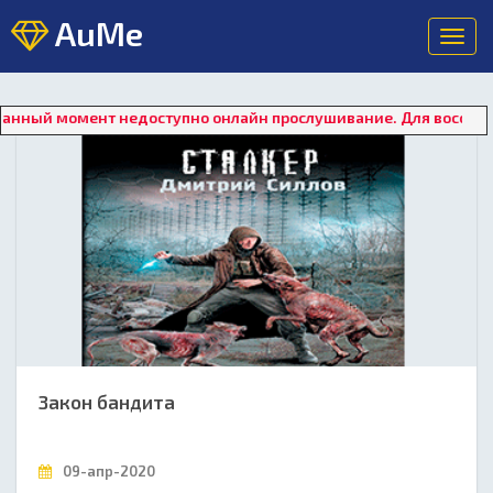
AuMe
Toggl
navig
ный момент недоступно онлайн прослушивание. Для восстановле
Закон бандита
09-апр-2020