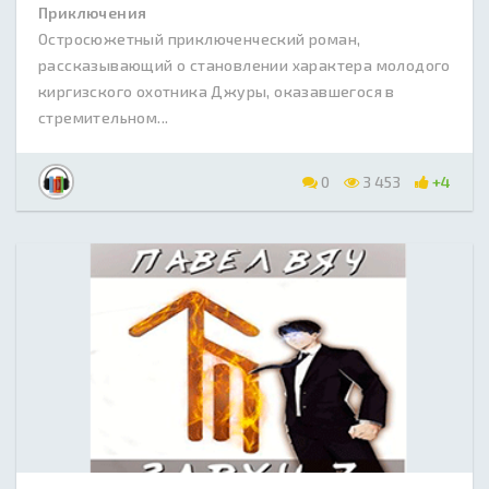
Приключения
Остросюжетный приключенческий роман,
рассказывающий о становлении характера молодого
киргизского охотника Джуры, оказавшегося в
стремительном...
0
3 453
+4