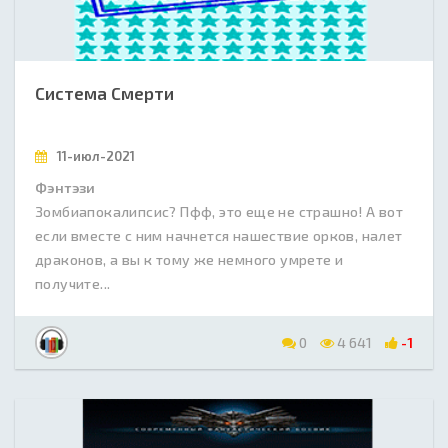
Система Смерти
11-июл-2021
Фэнтэзи
Зомбиапокалипсис? Пфф, это еще не страшно! А вот
если вместе с ним начнется нашествие орков, налет
драконов, а вы к тому же немного умрете и
получите...
0
4 641
-1