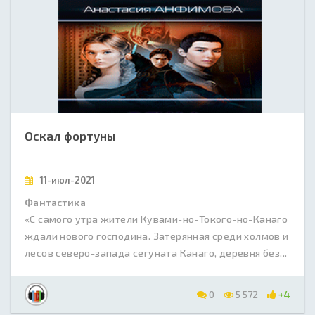
Оскал фортуны
11-июл-2021
Фантастика
«С самого утра жители Кувами-но-Токого-но-Канаго
ждали нового господина. Затерянная среди холмов и
лесов северо-запада сегуната Канаго, деревня без...
0
5 572
+4