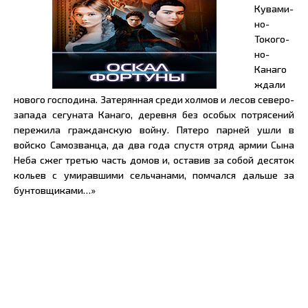
Кувами-
но-
Токого-
но-
Канаго
ждали
нового господина. Затерянная среди холмов и лесов северо-
запада сегуната Канаго, деревня без особых потрясений
пережила гражданскую войну. Пятеро парней ушли в
войско Самозванца, да два года спустя отряд армии Сына
Неба сжег третью часть домов и, оставив за собой десяток
кольев с умиравшими сельчанами, помчался дальше за
бунтовщиками…»