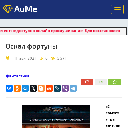
AuMe
Toggl
navig
оступно онлайн прослушивание. Для восстановления работы пле
Оскал фортуны
11-июл-2021
0
5 571
Фантастика
+4
«С
самого
утра
жители