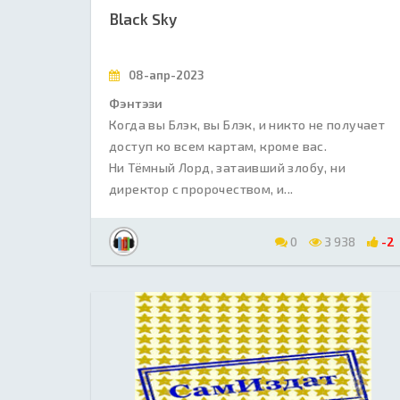
Black Sky
08-апр-2023
Фэнтэзи
Когда вы Блэк, вы Блэк, и никто не получает
доступ ко всем картам, кроме вас.
Ни Тёмный Лорд, затаивший злобу, ни
директор с пророчеством, и...
0
3 938
-2