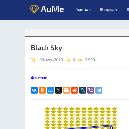
AuMe
Главная
Жанры
П
Black Sky
08-апр-2023
0
3 939
Фэнтэзи