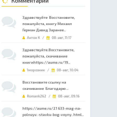
Комментарии
Здравствуйте Восстановите,
пожалуйста, книгу Михаил
Герман Давид Заранее..
Антон К /
08-авг, 11:17
Здравствуйте.Восстановите,
пожалуйста, скачивание
книгиhttps://aume.ru/19..
1морозник /
08-авг, 10:04
Восстановите ссылку на
скачивание Благодарю ..
Romank262 /
08-авг, 09:16
https://aume.ru/21 633-mag-na-
polnuyu -stavku-bog-voyny. html..