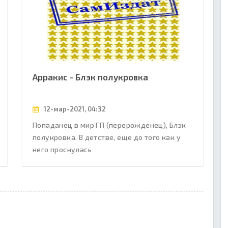
Арракис - Блэк полукровка
12-мар-2021, 04:32
Попаданец в мир ГП (перерожденец), Блэк
полукровка. В детстве, еще до того как у
него проснулась