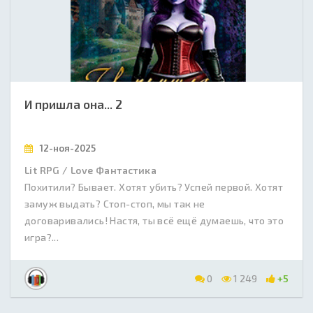
И пришла она... 2
12-ноя-2025
Lit RPG / Love Фантастика
Похитили? Бывает. Хотят убить? Успей первой. Хотят
замуж выдать? Стоп-стоп, мы так не
договаривались! Настя, ты всё ещё думаешь, что это
игра?...
0
1 249
+5