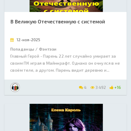
В Великую Отечественную с системой
12-ноя-2025
Попаданцы / Фэнтэзи
Главный Герой - Парень 22 лет случайно умирает за
своим ПК играя в Майнкрафт. Однако он очнулся в не
своём теле, а другом. Парень видит деревню и...
4
3 492
+16