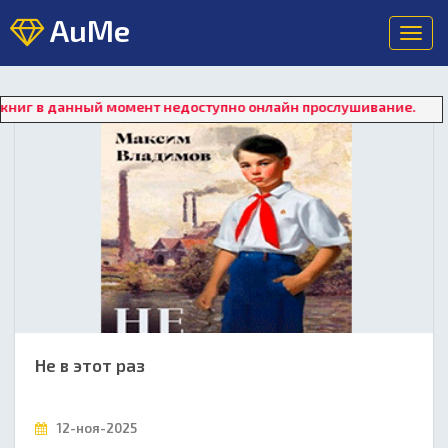
AuMe
Toggl
navig
ный момент недоступно онлайн прослушивание. Для восстановл
Не в этот раз
12-ноя-2025