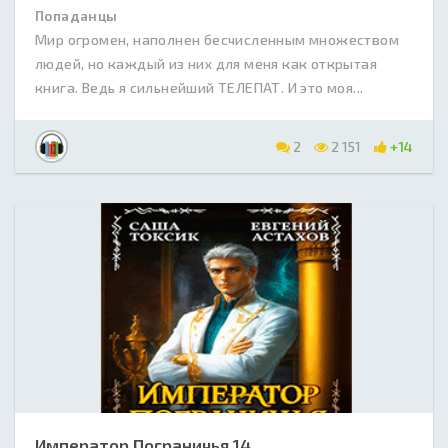
Попаданцы
Мир огромен, наполнен бесчисленным множеством
людей, но каждый из них для меня как открытая
книга. Ведь я сильнейший ТЕЛЕПАТ. И это моя...
2
2 151
+14
Император Пограничья 14