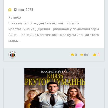
12-ноя-2025
Ранобэ
Главный герой — Дан Сайон, сын простого
крестьянина из Деревни Травников у подножия горы
Айне — одной из магических школ культивации этого
мира,...
0
641
-1