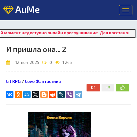
AuMe
Toggl
navig
недоступно онлайн прослушивание. Для восстановления работы
И пришла она... 2
12-ноя-2025
0
1 245
Lit RPG
/
Love Фантастика
+5