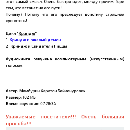
этот самый смысл. Очень быстро идёт, между прочим. Горе
тем, кто встанет на его пути!
Почему? Потому что его преследует воистину страшная
хренотень!
Цикл "
Криндж
"
1.
Криндж и ржавый демон
2. Криндж и Свидетели Пиццы
Аудиокнига озвучена компьютерным (искусственным)
голосом.
Автор:
Мамбурин Харитон Байконурович
Размер:
102 МБ
Время звучания:
07:28:34
Уважаемые посетители!!! Очень большая
просьба!!!