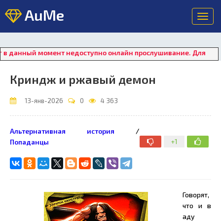
AuMe
Toggl
navig
нный момент недоступно онлайн прослушивание. Для восстанов
Криндж и ржавый демон
13-янв-2026
0
4 363
Альтернативная история
/
+1
Попаданцы
Говорят,
что и в
аду