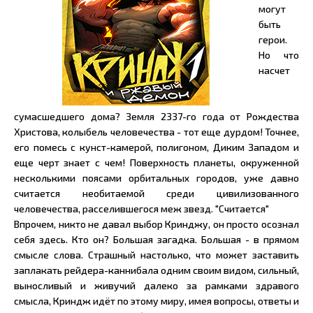
могут
быть
герои.
Но что
насчет
сумасшедшего дома? Земля 2337-го года от Рождества
Христова, колыбель человечества - тот еще дурдом! Точнее,
его помесь с кунст-камерой, полигоном, Диким Западом и
еще черт знает с чем! Поверхность планеты, окруженной
несколькими поясами орбитальных городов, уже давно
считается необитаемой среди цивилизованного
человечества, расселившегося меж звезд. "Считается"
Впрочем, никто не давал выбор Кринджу, он просто осознал
себя здесь. Кто он? Большая загадка. Большая - в прямом
смысле слова. Страшный настолько, что может заставить
заплакать рейдера-каннибала одним своим видом, сильный,
выносливый и живучий далеко за рамками здравого
смысла, Криндж идёт по этому миру, имея вопросы, ответы и