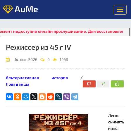
AuMe
Toggl
navig
оступно онлайн прослушивание. Для восстановления работы пле
Режиссер из 45 г IV
14-янв-2026
0
1 168
Альтернативная история
/
+5
Попаданцы
Легко
снимать
кино,