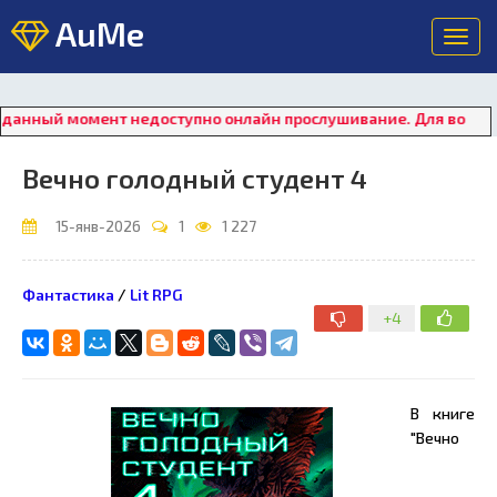
AuMe
Toggl
navig
ый момент недоступно онлайн прослушивание. Для восстановле
Вечно голодный студент 4
15-янв-2026
1
1 227
Фантастика
/
Lit RPG
+4
В книге
"Вечно