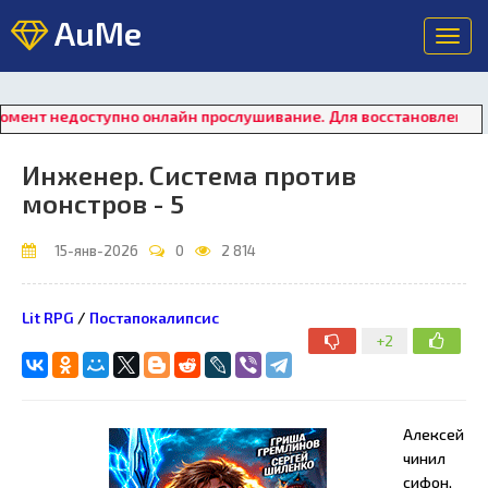
AuMe
Toggl
navig
ступно онлайн прослушивание. Для восстановления работы пле
Инженер. Система против
монстров - 5
15-янв-2026
0
2 814
Lit RPG
/
Постапокалипсис
+2
Алексей
чинил
сифон,