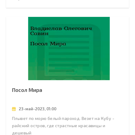
Посол Мира
23-май-2023, 01:00
Плывет по морю белый пароход. Везет на Кубу -
райский остров, где страстные красавицы и
дешевый