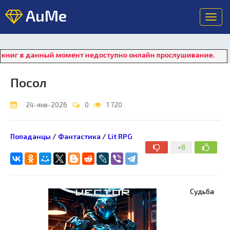
AuMe
Toggl
navig
 в данный момент недоступно онлайн прослушивание. Для восс
Посол
24-янв-2026
0
1 720
Попаданцы
/
Фантастика
/
Lit RPG
+8
Судьба