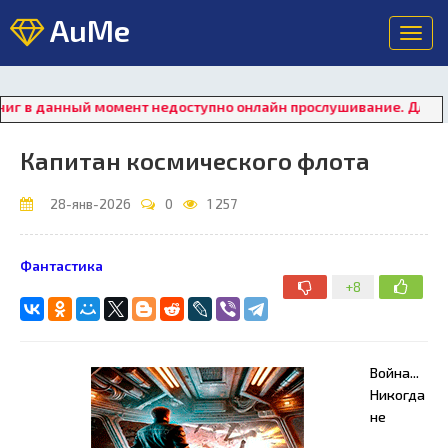
AuMe
Toggl
navig
 данный момент недоступно онлайн прослушивание. Для восста
Капитан космического флота
28-янв-2026
0
1 257
Фантастика
+8
Война...
Никогда
не