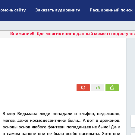
омочь сайту
Заказать аудиокнигу
Расширенный поиск
ние!!! Для многих книг в данный момент недоступно онлайн пр
+6
В мир Ведьмака люди попадали в эльфов, ведьмаков,
магов, даже космодесантники были… А вот в драконов,
основы основ любого фэнтези, попаданцев не было! Да и
в самом каноне они не были особо раскрыты. Хотя они