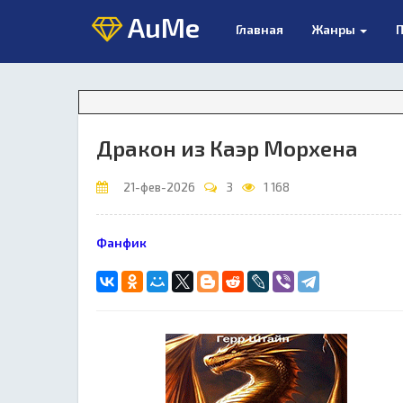
AuMe
Главная
Жанры
П
Внима
Дракон из Каэр Морхена
21-фев-2026
3
1 168
Фанфик