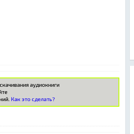
 скачивания аудиокниги
айте
ний.
Как это сделать?