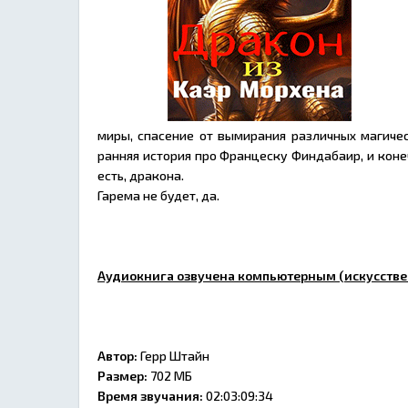
миры, спасение от вымирания различных магиче
ранняя история про Францеску Финдабаир, и конеч
есть, дракона.
Гарема не будет, да.
Аудиокнига озвучена компьютерным (искусстве
Автор:
Герр Штайн
Размер:
702 МБ
Время звучания:
02:03:09:34