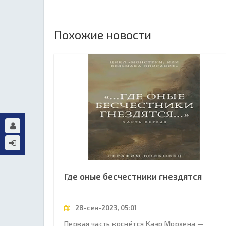
Похожие новости
Где оные бесчестники гнездятся
28-сен-2023, 05:01
Первая часть коснётся Каэр Морхена —