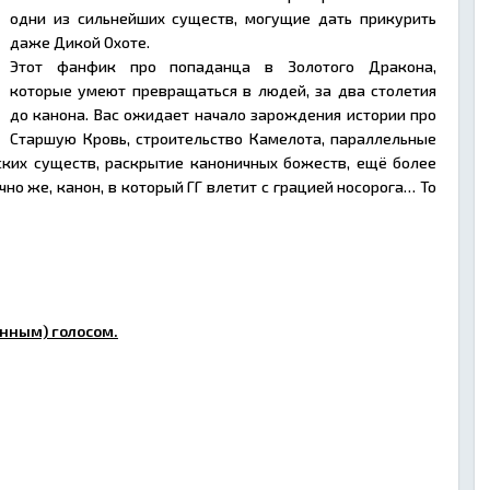
одни из сильнейших существ, могущие дать прикурить
даже Дикой Охоте.
Этот фанфик про попаданца в Золотого Дракона,
которые умеют превращаться в людей, за два столетия
до канона. Вас ожидает начало зарождения истории про
Старшую Кровь, строительство Камелота, параллельные
ских существ, раскрытие каноничных божеств, ещё более
но же, канон, в который ГГ влетит с грацией носорога… То
нным) голосом.