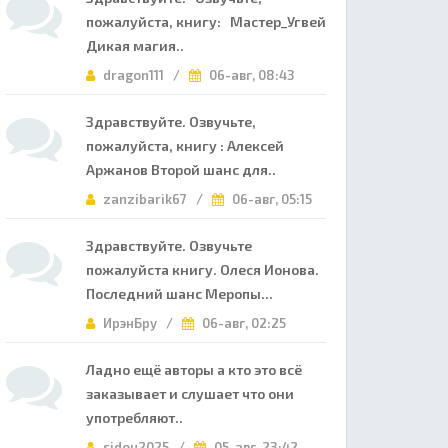
пожалуйста, книгу: Мастер_Угвей
Дикая магия..
dragon111 /
06-авг, 08:43
Здравствуйте. Озвучьте,
пожалуйста, книгу : Алексей
Аржанов Второй шанс для..
zanzibarik67 /
06-авг, 05:15
Здравствуйте. Озвучьте
пожалуйста книгу. Олеся Ионова.
Последний шанс Меропы...
ИрэнБру /
06-авг, 02:25
Ладно ещё авторы а кто это всё
заказывает и слушает что они
употребляют..
sidou2025 /
05-авг, 23:42