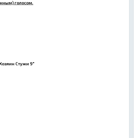
нным) голосом.
"Хозяин Стужи 9"