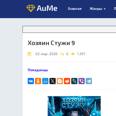
AuMe
Главная
Жанры
П
В
Хозяин Стужи 9
02-мар-2026
0
1 297
Попаданцы