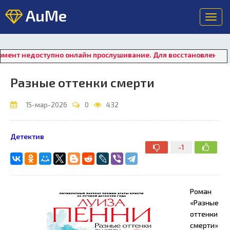
AuMe
Toggl
navig
оступно онлайн прослушивание. Для восстановления работы пл
Разные оттенки смерти
15-мар-2026
0
432
Детектив
-1
Роман
«Разные
оттенки
смерти»