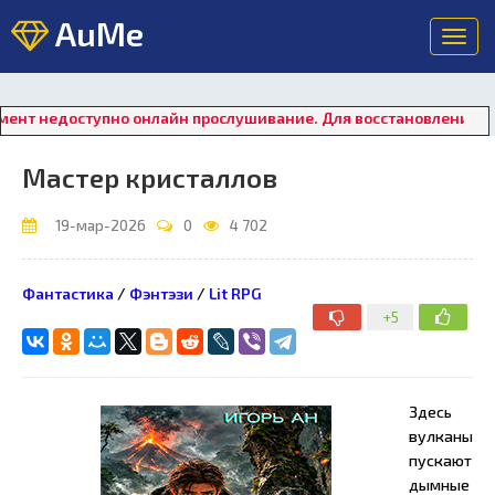
AuMe
Toggl
navig
оступно онлайн прослушивание. Для восстановления работы пле
Мастер кристаллов
19-мар-2026
0
4 702
Фантастика
/
Фэнтэзи
/
Lit RPG
+5
Здесь
вулканы
пускают
дымные