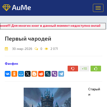
AuMe
Toggl
navig
! Для многих книг в данный момент недоступно онлайн прослу
Первый чародей
30-мар-2026
0
2 071
Фанфик
+10
Старый
и