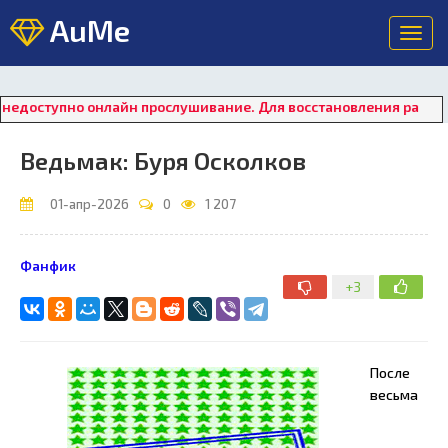
AuMe
Toggl
navig
но онлайн прослушивание. Для восстановления работы плеера 
Ведьмак: Буря Осколков
01-апр-2026
0
1 207
Фанфик
+3
После
весьма