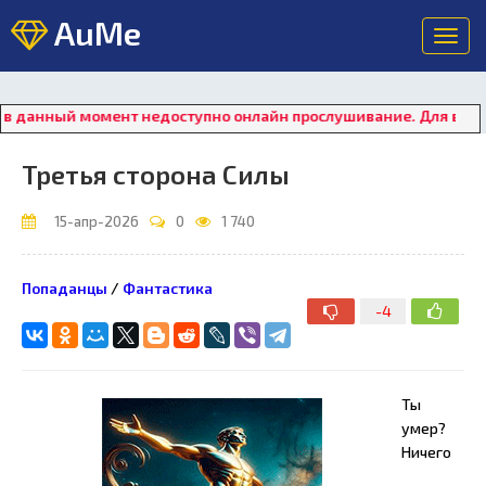
AuMe
Toggl
navig
нный момент недоступно онлайн прослушивание. Для восстанов
Третья сторона Силы
15-апр-2026
0
1 740
Попаданцы
/
Фантастика
-4
Ты
умер?
Ничего