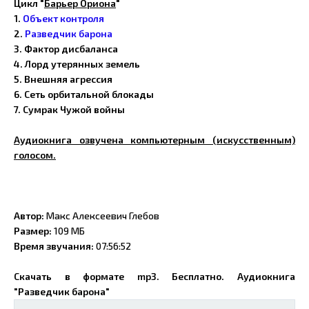
Цикл "
Барьер Ориона
"
1.
Объект контроля
2.
Разведчик барона
3. Фактор дисбаланса
4. Лорд утерянных земель
5. Внешняя агрессия
6. Сеть орбитальной блокады
7. Сумрак Чужой войны
Аудиокнига озвучена компьютерным (искусственным)
голосом.
Автор:
Макс Алексеевич Глебов
Размер:
109 МБ
Время звучания:
07:56:52
Скачать в формате mp3. Бесплатно. Аудиокнига
"Разведчик барона"