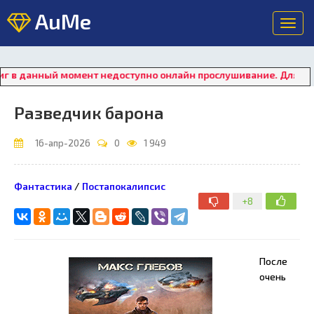
AuMe
Toggl
navig
данный момент недоступно онлайн прослушивание. Для восстано
Разведчик барона
16-апр-2026
0
1 949
Фантастика
/
Постапокалипсис
+8
После
очень