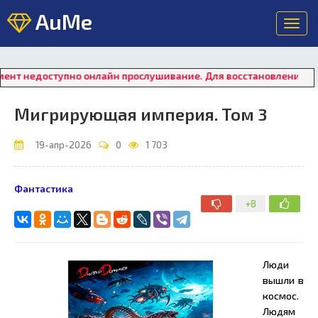
AuMe
Toggl
navig
ступно онлайн прослушивание. Для восстановления работы пле
Мигрирующая империя. Том 3
19-апр-2026
0
1 703
Фантастика
+8
Люди
вышли в
космос.
Людям