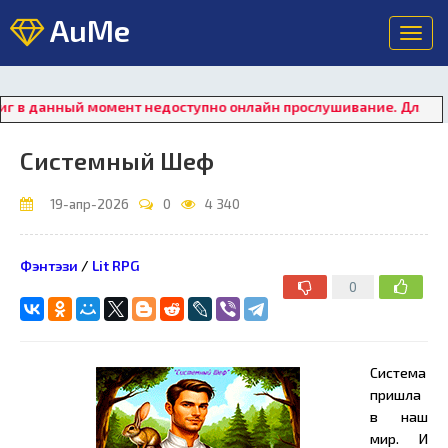
AuMe
Toggl
navig
данный момент недоступно онлайн прослушивание. Для восстано
Системный Шеф
19-апр-2026
0
4 340
Фэнтэзи
/
Lit RPG
0
Система
пришла
в наш
мир. И