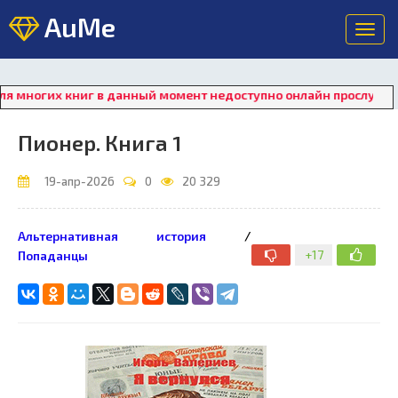
AuMe
Toggl
navig
огих книг в данный момент недоступно онлайн прослушивание. 
Пионер. Книга 1
19-апр-2026
0
20 329
Альтернативная история
/
+17
Попаданцы