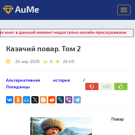
AuMe
Toggl
navig
г в данный момент недоступно онлайн прослушивание. Для вос
Казачий повар. Том 2
20-апр-2026
0
26 415
Альтернативная история
/
+23
Попаданцы
Повар