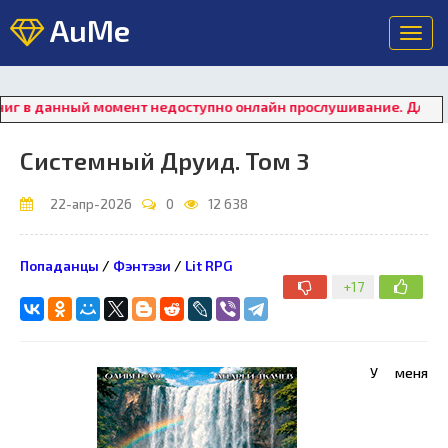
AuMe
Toggl
navig
в данный момент недоступно онлайн прослушивание. Для восста
Системный Друид. Том 3
22-апр-2026
0
12 638
Попаданцы
/
Фэнтэзи
/
Lit RPG
+17
У меня