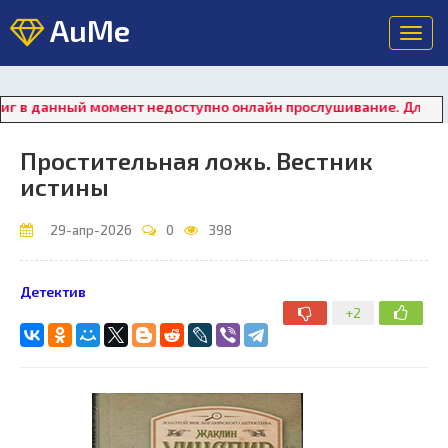
AuMe
Toggl
navig
 данный момент недоступно онлайн прослушивание. Для восстан
Простительная ложь. Вестник
истины
29-апр-2026
0
398
Детектив
+2