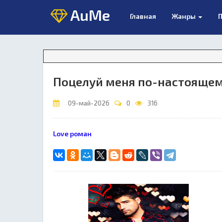
AuMe
Главная
Жанры
П
Поцелуй меня по-настояще
09-май-2026
0
316
Love роман