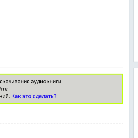
 скачивания аудиокниги
айте
ний.
Как это сделать?