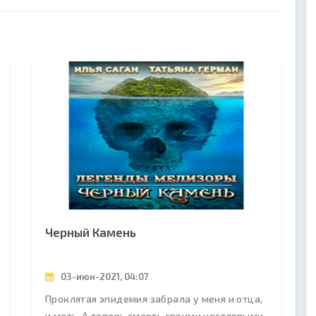
Черный Камень
03-июн-2021, 04:07
Проклятая эпидемия забрала у меня и отца,
и мать. А теперь смерть своими костлявыми