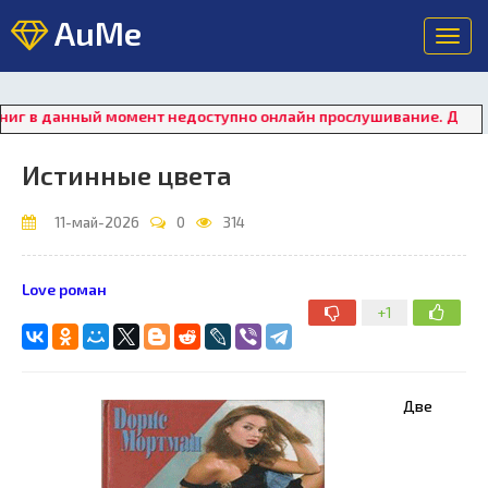
AuMe
Toggl
navig
 данный момент недоступно онлайн прослушивание. Для восста
Истинные цвета
11-май-2026
0
314
Love роман
+1
Две