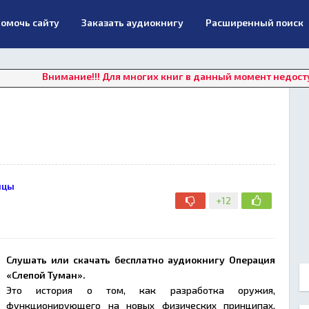
омочь сайту
Заказать аудиокнигу
Расширенный поиск
имание!!! Для многих книг в данный момент недоступно онлай
нцы
+12
Слушать или скачать бесплатно аудиокнигу Операция
«Слепой Туман».
Это история о том, как разработка оружия,
функционирующего на новых физических принципах,