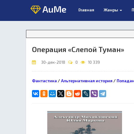
AuMe
Главная
Жанры
П
Вн
Операция «Слепой Туман»
30-дек-2018
0
10 339
Фантастика
/
Альтернативная история
/
Попада